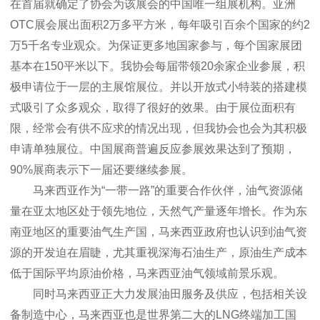
在首届就确定了协会为该展会的中国唯一组展机构。亚洲
OTC展会展出面积2万多平方米，每年吸引百余个国家的约2
万5千名专业观众。为保证更多地国家参与，每个国家展团
基本在150平米以下。我协会每届带领20余家企业参展，积
极申请位于一层的主展馆展位。并以开放式小特装的搭建模
式吸引了众多观众，取得了很好的效果。由于展位面积有
限，经常会有供不应求的情况出现，但我协会也会为其积极
申请单独展位。中国展商普遍反应参展效果达到了预期，
90%展商表示下一届还要继续参展。
马来西亚作为“一带一路”的重要合作伙伴，油气资源储
量在亚太地区处于领先地位，天然气产量逐年增长。作为东
南亚地区的重要油气生产国，马来西亚政府也认识到油气资
源的开发迫在眉睫，尤其重视深海石油生产，原油生产成本
低于国际平均原油价格，马来西亚油气领域前景乐观。
同时马来西亚正大力发展油田服务及供应，包括相关设
备制造中心，马来西亚也是世界第二大的LNG终端加工国