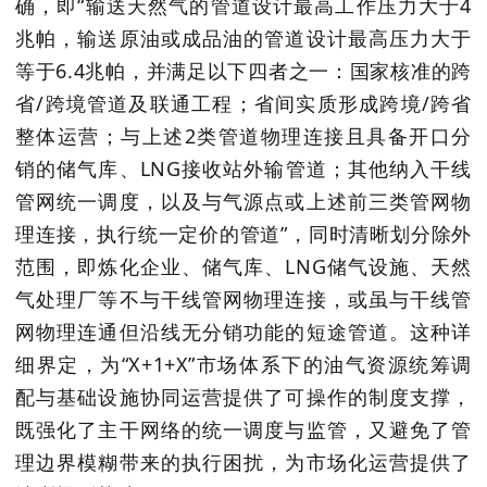
确，即
“输送天然气的管道设计最高工作压力大于
4
兆帕，输送原油或成品油的管道设计最高压力大于
等于
6.4
兆帕，并满足以下四者之一：国家核准的跨
省
/
跨境管道及联通工程；省间实质形成跨境
/
跨省
整体运营；与上述
2
类管道物理连接且具备开口分
销的储气库、
LNG
接收站外输管道；其他纳入干线
管网统一调度，以及与气源点或上述前三类管网物
理连接，执行统一定价的管道”，同时清晰划分除外
范围，即炼化企业、储气库、
LNG
储气设施、天然
气处理厂等不与干线管网物理连接，或虽与干线管
网物理连通但沿线无分销功能的短途管道。这种详
细界定，为“
X+1+X
”市场体系下的油气资源统筹调
配与基础设施协同运营提供了可操作的制度支撑，
既强化了主干网络的统一调度与监管，又避免了管
理边界模糊带来的执行困扰，为市场化运营提供了