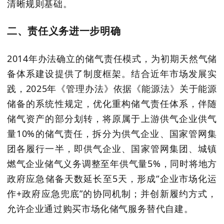
清晰规则基础。
二、责任义务进一步明确
2014
年办法确立的储气责任模式，为初期天然气储
备体系建设提供了制度框架。结合近年市场发展实
践，
2025
年《管理办法》依据《能源法》关于能源
储备的系统性规定，优化重构储气责任体系，伴随
储气资产的部分划转，将原属于上游供气企业供气
量
10%
的储气责任，拆分为供气企业、国家管网集
团各履行一半，即供气企业、国家管网集团、城镇
燃气企业储气义务调整至年供气量
5%
，同时将地方
政府应急储备天数延长至
5
天，形成“企业市场化运
作
+
政府应急兜底”的协同机制；并创新履约方式，
允许企业通过购买市场化储气服务替代自建。